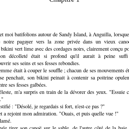
 et moi batifolions autour de Sandy Island, à Anguilla, lorsqu
noire pagayer vers la zone privée dans un vieux canoë.
 bikini vert lime avec des cordages noirs, clairement conçu p
on décolleté était si profond qu'il aurait à peine suff
vrir ses seins et ses fesses rebondies.
emme était à couper le souffle ; chacun de ses mouvements éta
 se penchait, son bikini peinait à contenir sa poitrine opulen
ntre ses fesses galbées.
leste, m'a surpris en train de la dévorer des yeux. "Essuie c
."
tifié : "Désolé, je regardais si fort, n'est-ce pas ?"
 et a rejoint mon admiration. "Ouais, et puis quelle vue !"
clamé.
vée tirer son canoë sur le sable, de l'autre côté de la bai