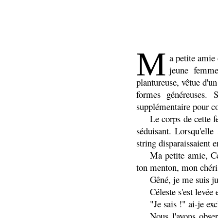
M
a petite amie
jeune femme 
plantureuse, vêtue d'un
formes généreuses. S
supplémentaire pour cou
Le corps de cette f
séduisant. Lorsqu'elle
string disparaissaient e
Ma petite amie, Cé
ton menton, mon chéri
Gêné, je me suis jus
Céleste s'est levée
"Je sais !" ai-je ex
Nous l'avons obser